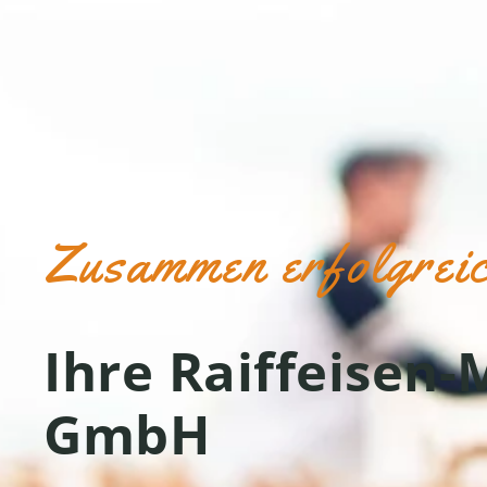
Zusammen erfolgreic
Ihre Raiffeisen-
GmbH